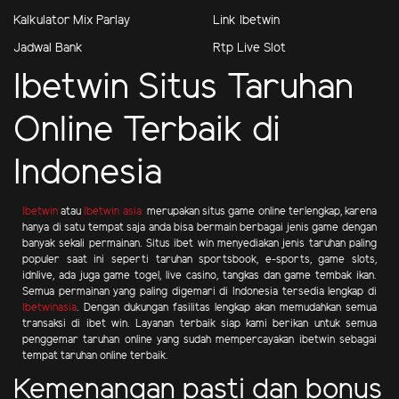
Kalkulator Mix Parlay
Link Ibetwin
Jadwal Bank
Rtp Live Slot
Ibetwin Situs Taruhan
Online Terbaik di
Indonesia
Ibetwin
atau
Ibetwin asia
merupakan situs game online terlengkap, karena
hanya di satu tempat saja anda bisa bermain berbagai jenis game dengan
banyak sekali permainan. Situs ibet win menyediakan jenis taruhan paling
populer saat ini seperti taruhan sportsbook, e-sports, game slots,
idnlive, ada juga game togel, live casino, tangkas dan game tembak ikan.
Semua permainan yang paling digemari di Indonesia tersedia lengkap di
Ibetwinasia
. Dengan dukungan fasilitas lengkap akan memudahkan semua
transaksi di ibet win. Layanan terbaik siap kami berikan untuk semua
penggemar taruhan online yang sudah mempercayakan ibetwin sebagai
tempat taruhan online terbaik.
Kemenangan pasti dan bonus