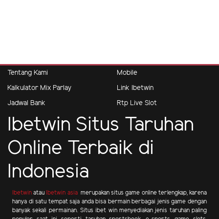
Tentang Kami
Mobile
Kalkulator Mix Parlay
Link Ibetwin
Jadwal Bank
Rtp Live Slot
Ibetwin Situs Taruhan
Online Terbaik di
Indonesia
Ibetwin
atau
Ibetwin asia
merupakan situs game online terlengkap, karena
hanya di satu tempat saja anda bisa bermain berbagai jenis game dengan
banyak sekali permainan. Situs ibet win menyediakan jenis taruhan paling