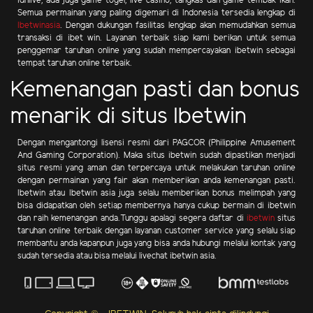
idnlive, ada juga game togel, live casino, tangkas dan game tembak ikan.
Semua permainan yang paling digemari di Indonesia tersedia lengkap di
Ibetwinasia
. Dengan dukungan fasilitas lengkap akan memudahkan semua
transaksi di ibet win. Layanan terbaik siap kami berikan untuk semua
penggemar taruhan online yang sudah mempercayakan ibetwin sebagai
tempat taruhan online terbaik.
Kemenangan pasti dan bonus
menarik di situs Ibetwin
Dengan mengantongi lisensi resmi dari PAGCOR (Philippine Amusement
And Gaming Corporation). Maka situs ibetwin sudah dipastikan menjadi
situs resmi yang aman dan terpercaya untuk melakukan taruhan online
dengan permainan yang fair akan memberikan anda kemenangan pasti.
Ibetwin atau Ibetwin asia juga selalu memberikan bonus melimpah yang
bisa didapatkan oleh setiap membernya hanya cukup bermain di ibetwin
dan raih kemenangan anda.Tunggu apalagi segera daftar di
ibetwin
situs
taruhan online terbaik dengan layanan customer service yang selalu siap
membantu anda kapanpun juga yang bisa anda hubungi melalui kontak yang
sudah tersedia atau bisa melalui livechat ibetwin asia.