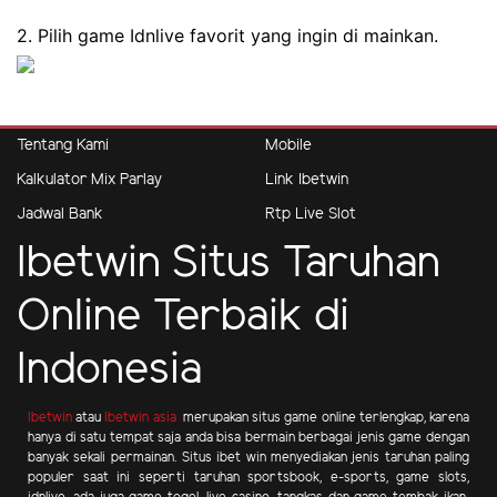
2. Pilih game Idnlive favorit yang ingin di mainkan.
Tentang Kami
Mobile
Kalkulator Mix Parlay
Link Ibetwin
Jadwal Bank
Rtp Live Slot
Ibetwin Situs Taruhan
Online Terbaik di
Indonesia
Ibetwin
atau
Ibetwin asia
merupakan situs game online terlengkap, karena
hanya di satu tempat saja anda bisa bermain berbagai jenis game dengan
banyak sekali permainan. Situs ibet win menyediakan jenis taruhan paling
populer saat ini seperti taruhan sportsbook, e-sports, game slots,